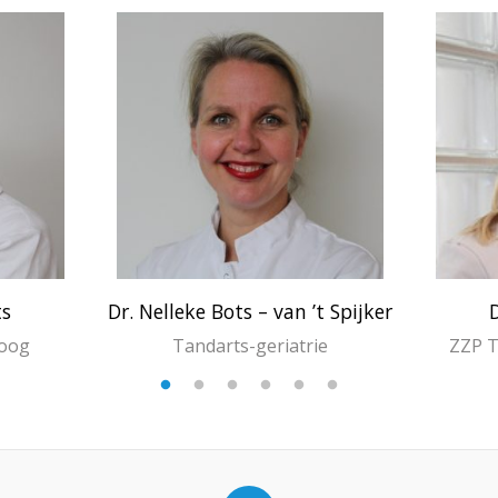
ts
Dr. Nelleke Bots – van ’t Spijker
D
loog
Tandarts-geriatrie
ZZP T