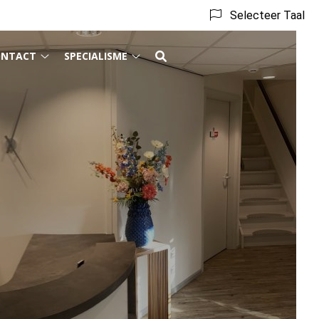
Selecteer Taal
ONTACT
SPECIALISME
matie
Contact
Specialisme
enu
submenu
submenu