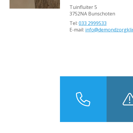
Tuinfluiter 5
3752NA Bunschoten
Tel:
033 2999533
E-mail:
info@demondzorgklin
Contact & Route
Spo