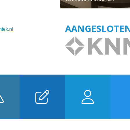
AANGESLOTEN 
iek.nl
ed
Inschrijven
Team
Afs