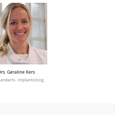
rs. Geraline Kers
MSc. Alan Hopman
andarts- Implantoloog
ZZP Tandarts