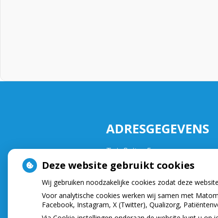
ADRESGEGEVENS
Tuinfluiter 5
3752NA Bunschoten
Deze website gebruikt cookies
Tel:
033 2999533
Wij gebruiken noodzakelijke cookies zodat deze websit
E-mail:
info@demondzorgklinie
Voor analytische cookies werken wij samen met Matomo
Facebook, Instagram, X (Twitter), Qualizorg, Patiënten
Via Cookie-instellingen onderaan de website kunt u o