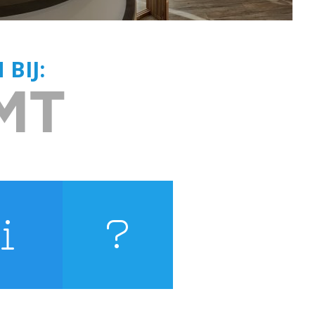
BIJ:
praken
Vragen