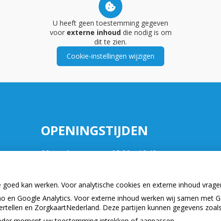
U heeft geen toestemming gegeven
voor
externe inhoud
die nodig is om
dit te zien.
Cookie-instellingen wijzigen
OPENINGSTIJDEN
Maandag:
08.00 - 16:40
Dinsdag:
08:00 - 16:40
Woensdag:
08:00 - 16:40
e goed kan werken. Voor analytische cookies en externe inhoud vrag
Donderdag:
08:00 - 16:40
k.nl
 en Google Analytics. Voor externe inhoud werken wij samen met G
Vrijdag:
08:00 - 16:40
vertellen en ZorgkaartNederland. Deze partijen kunnen gegevens zoal
p ieder moment uw toestemming intrekken of aanpassen.