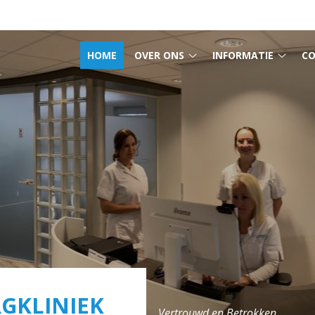
MENU
HOME
OVER ONS
INFORMATIE
C
Over
Infor
ons
subm
submenu
GKLINIEK
Vertrouwd en Betrokken