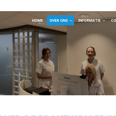
MENU
HOME
OVER ONS
INFORMATIE
C
Over
Infor
ons
subm
submenu