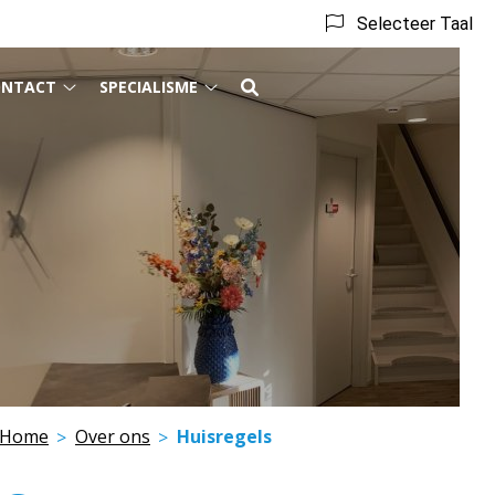
Selecteer Taal
ONTACT
SPECIALISME
matie
Contact
Specialisme
enu
submenu
submenu
Home
Over ons
Huisregels