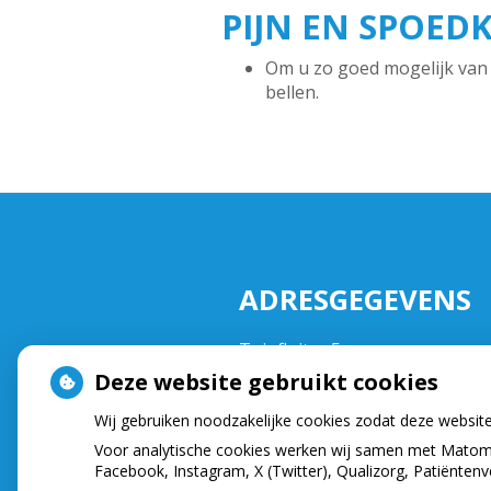
PIJN EN SPOED
Om u zo goed mogelijk van d
bellen.
ADRESGEGEVENS
Tuinfluiter 5
3752NA Bunschoten
Deze website gebruikt cookies
Tel:
033 2999533
Wij gebruiken noodzakelijke cookies zodat deze websit
E-mail:
info@demondzorgklinie
Voor analytische cookies werken wij samen met Matomo
Facebook, Instagram, X (Twitter), Qualizorg, Patiënten