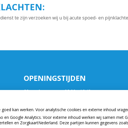
KLACHTEN:
ienst te zijn verzoeken wij u bij acute spoed- en pijnklacht
OPENINGSTIJDEN
Maandag:
08.00 - 16:40
Dinsdag:
08:00 - 16:40
Woensdag:
08:00 - 16:40
e goed kan werken. Voor analytische cookies en externe inhoud vrag
Donderdag:
08:00 - 16:40
k.nl
 en Google Analytics. Voor externe inhoud werken wij samen met G
Vrijdag:
08:00 - 16:40
vertellen en ZorgkaartNederland. Deze partijen kunnen gegevens zoal