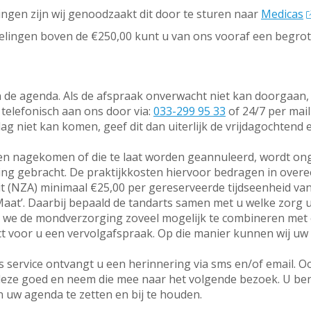
lingen zijn wij genoodzaakt dit door te sturen naar
Medicas
delingen boven de €250,00 kunt u van ons vooraf een begro
in de agenda. Als de afspraak onverwacht niet kan doorgaan,
telefonisch aan ons door via:
033-299 95 33
of 24/7 per mail
g niet kan komen, geef dit dan uiterlijk de vrijdagochtend 
den nagekomen of die te laat worden geannuleerd, wordt on
ning gebracht. De praktijkkosten hiervoor bedragen in ove
t (NZA) minimaal €25,00 per gereserveerde tijdseenheid va
aat’. Daarbij bepaald de tandarts samen met u welke zorg 
en we de mondverzorging zoveel mogelijk te combineren met 
ct voor u een vervolgafspraak. Op die manier kunnen wij uw 
ls service ontvangt u een herinnering via sms en/of email. 
eze goed en neem die mee naar het volgende bezoek. U bent
 uw agenda te zetten en bij te houden.