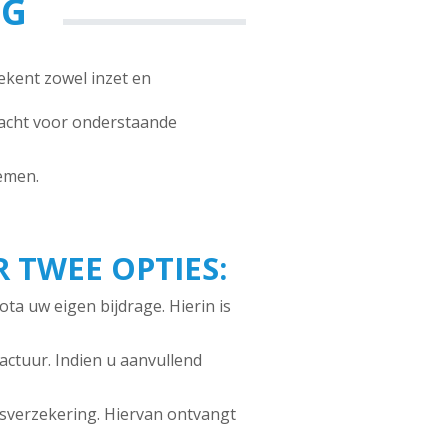
NG
kent zowel inzet en
dacht voor onderstaande
emen.
R TWEE OPTIES:
ta uw eigen bijdrage. Hierin is
factuur. Indien u aanvullend
isverzekering. Hiervan ontvangt