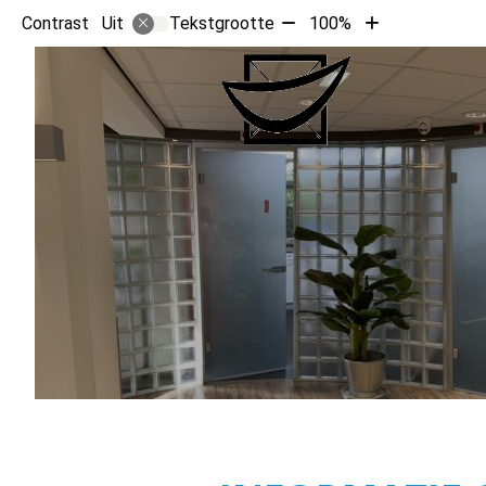
Tekst
Tekst
Contrast
Tekstgrootte
100%
Uit
verkleinen
vergroten
met
met
HOOFD
10%
10%