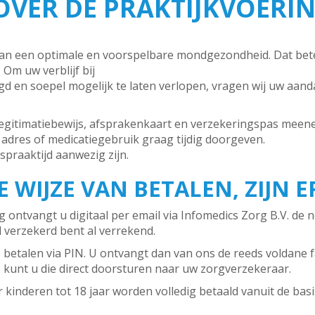
OVER DE PRAKTIJKVOERI
an een optimale en voorspelbare mondgezondheid. Dat bete
 Om uw verblijf bij
 en soepel mogelijk te laten verlopen, vragen wij uw aan
legitimatiebewijs, afsprakenkaart en verzekeringspas meen
 adres of medicatiegebruik graag tijdig doorgeven.
spraaktijd aanwezig zijn.
 WIJZE VAN BETALEN, ZIJN E
ontvangt u digitaal per email via Infomedics Zorg B.V. de no
 verzekerd bent al verrekend.
te betalen via PIN. U ontvangt dan van ons de reeds voldane 
 kunt u die direct doorsturen naar uw zorgverzekeraar.
kinderen tot 18 jaar worden volledig betaald vanuit de bas