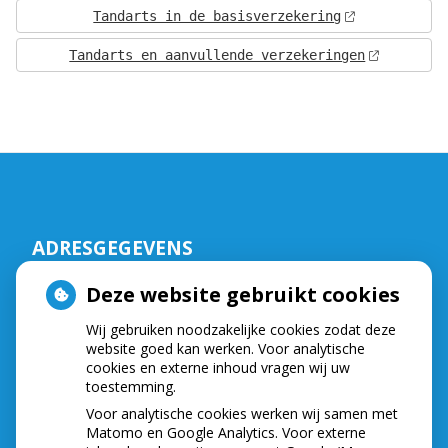
Tandarts in de basisverzekering
Tandarts en aanvullende verzekeringen
ADRESGEGEVENS
Tuinfluiter 5
Deze website gebruikt cookies
3752NA Bunschoten
Wij gebruiken noodzakelijke cookies zodat deze
Tel:
033 2999533
website goed kan werken. Voor analytische
E-mail:
info@demondzorgkliniek.nl
cookies en externe inhoud vragen wij uw
toestemming.
Voor analytische cookies werken wij samen met
OPENINGSTIJDEN
Matomo en Google Analytics. Voor externe